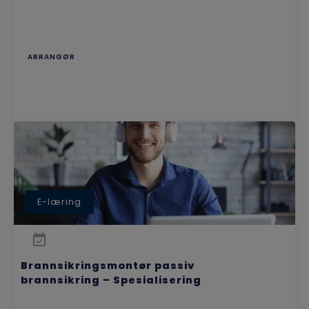
ARRANGØR
E-læring
Brannsikringsmontør passiv
brannsikring – Spesialisering