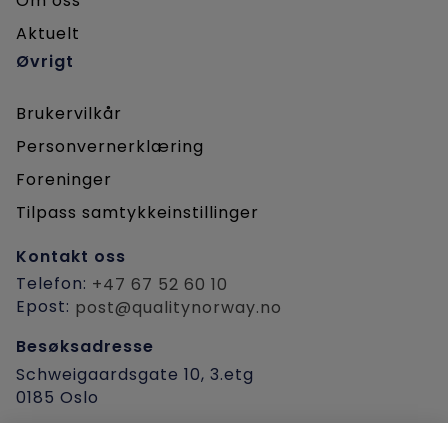
Om oss
Aktuelt
Øvrigt
Brukervilkår
Personvernerklæring
Foreninger
Tilpass samtykkeinstillinger
Kontakt oss
Telefon:
+47 67 52 60 10
Epost:
post@qualitynorway.no
Besøksadresse
Schweigaardsgate 10, 3.etg
0185 Oslo
Post-/fakturaadresse