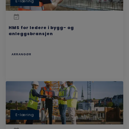
E-læring
HMS for ledere i bygg- og
anleggsbransjen
ARRANGØR
E-læring