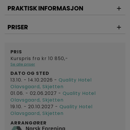
PRAKTISK INFORMASJON
«What gets measured, gets done»/ «What gets
measured, gets rewarded», men også “What’s not
measured gets ignored».
PRISER
Målet er at kursdeltakere etter
endt kurs skal kunne:
PRIS
Skjønne standarden NS-EN 15341 og hvordan
Kurspris fra kr 10 850,-
denne er bygget opp
Se alle priser
Bruke standarden som et verktøy i å etablere
DATO OG STED
gode KPI.
13.10. - 14.10.2026
-
Quality Hotel
Hvordan velge indikatorer.
Olavsgaard, Skjetten
01.06. - 02.06.2027
-
Quality Hotel
Sette opp (visualisere), bruke og jobbe med KPI
Olavsgaard, Skjetten
som et verktøy.
19.10. - 20.10.2027
-
Quality Hotel
Engasjere og motiverer organisasjonen til å
Olavsgaard, Skjetten
bruke og se nytteverdien i KPI som et verktøy
ARRANGØRER
Få bedre pris som medlem