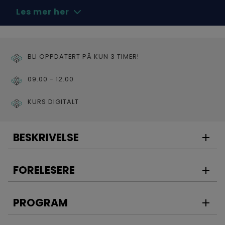
Les mer her
BLI OPPDATERT PÅ KUN 3 TIMER!
09.00 - 12.00
KURS DIGITALT
BESKRIVELSE
FORELESERE
Kurset vil belyse følgende temaer:
Lysbuefenomenet
PROGRAM
Lysbueenergien / Hendelsesenergien
Beregning av lysbueenergien