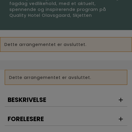
fagdag vedlikehold, med et aktuelt,
spennende og inspirerende program på
Quality Hotel Olavsgaard, Skjetten
Dette arrangementet er avsluttet.
Dette arrangementet er avsluttet.
BESKRIVELSE
FORELESERE
Samlingen gjennomføres som et
dagsarrangement hvor vi rekker å gjennomføre
årsmøte, fagdag med aktuelt og relevant innhold