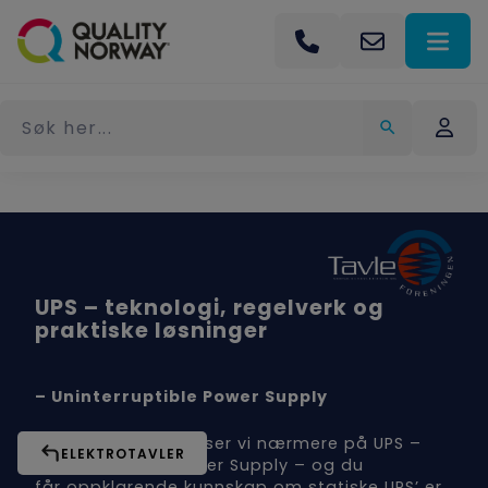
UPS – teknologi, regelverk og
praktiske løsninger
– Uninterruptible Power Supply
I dette dagskurset ser vi nærmere på UPS –
ELEKTROTAVLER
Uninterruptible Power Supply – og du
får oppklarende kunnskap om statiske UPS’ er,