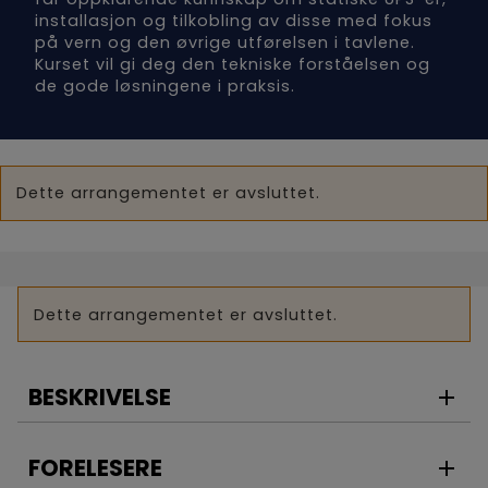
installasjon og tilkobling av disse med fokus
på vern og den øvrige utførelsen i tavlene.
Kurset vil gi deg den tekniske forståelsen og
de gode løsningene i praksis.
Dette arrangementet er avsluttet.
Dette arrangementet er avsluttet.
BESKRIVELSE
FORELESERE
Om kurset