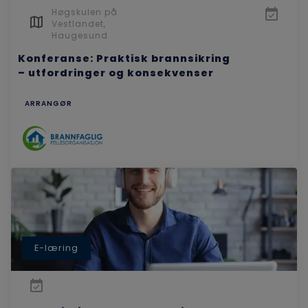
Høgskulen på
Vestlandet,
Haugesund
Konferanse: Praktisk brannsikring
– utfordringer og konsekvenser
ARRANGØR
E-læring