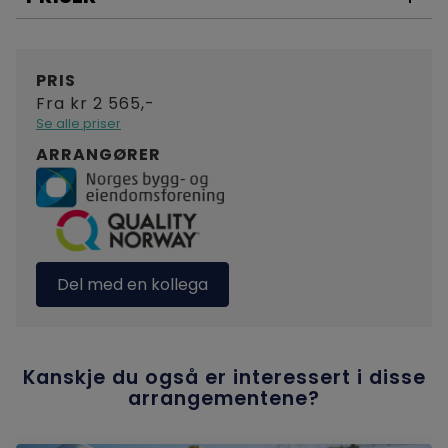
2020
Samarbeid og måloppnåelse
PRIS
Deltakere vil også få tilgang til flere maler, samt
Fra kr 2 565,-
tips om digitale verktøy.
Se alle priser
ARRANGØRER
Email
Facebook
Del med en kollega
Linkedin
SMS
Kanskje du også er interessert i disse
arrangementene?