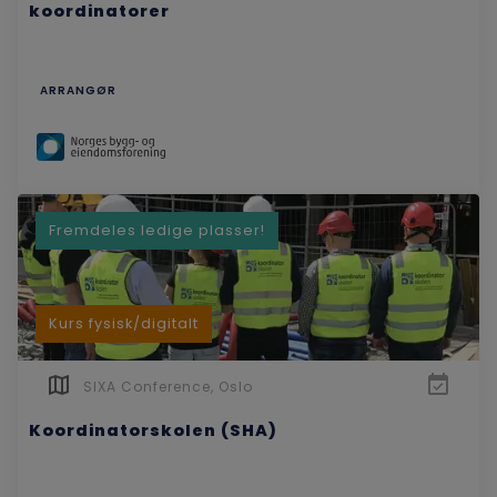
koordinatorer
bygg, anlegg og eiendom. En av våre flaggskip er
Koordinatorskolen som er Norges beste skole for
koordinatorer innen bygge- og anleggsbransjen,
og er en arena for kunnskapsutvikling og faglig
ARRANGØR
oppdatering innen SHA.
Les mer her.
Fremdeles ledige plasser!
Kurs fysisk/digitalt
SIXA Conference, Oslo
Koordinatorskolen (SHA)