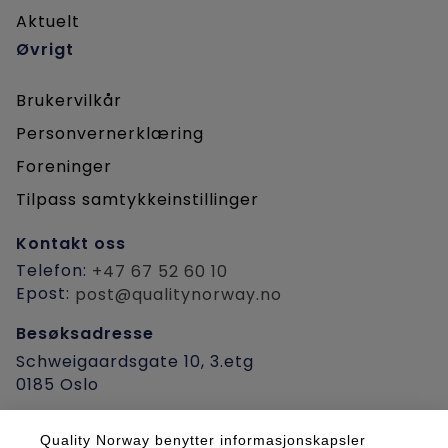
Aktuelt
Øvrigt
Brukervilkår
Personvernerklæring
Foreninger
Tilpass samtykkeinstillinger
Kontakt oss
Telefon:
+47 67 52 60 10
Epost:
post@qualitynorway.no
Besøksadresse
Schweigaardsgate 10, 3.etg
0185 Oslo
Post-/fakturaadresse
Quality Norway benytter informasjonskapsler