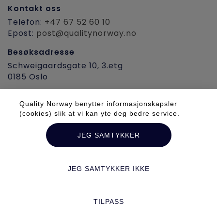
Kontakt oss
Telefon:
+47 67 52 60 10
Epost:
post@qualitynorway.no
Besøksadresse
Schweigaardsgate 10, 3.etg
0185 Oslo
Post-/fakturaadresse
Quality Norway benytter informasjonskapsler
Postboks 9355, Grønland
(cookies) slik at vi kan yte deg bedre service.
0135 Oslo
JEG SAMTYKKER
Org.nr.
979 913 273
JEG SAMTYKKER IKKE
TILPASS
Se alle våre kurs og konferanser