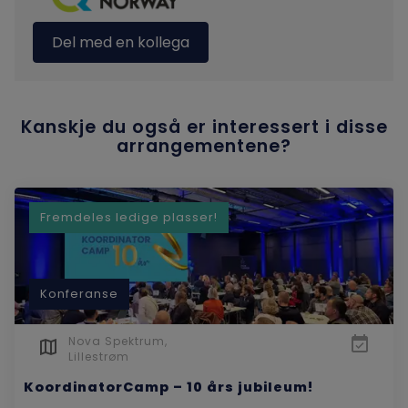
Email
Facebook
Del med en kollega
Linkedin
SMS
Kanskje du også er interessert i disse
arrangementene?
Fremdeles ledige plasser!
Konferanse
Nova Spektrum,
Lillestrøm
KoordinatorCamp – 10 års jubileum!