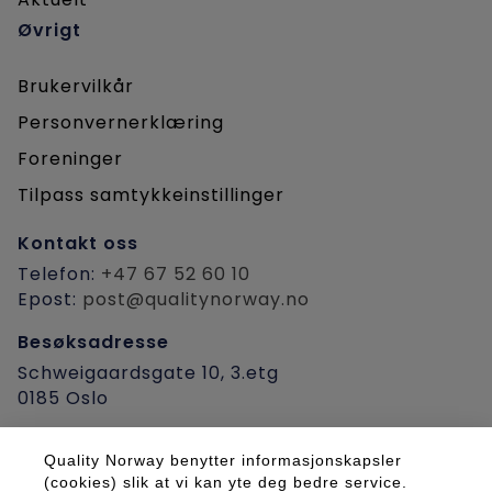
Øvrigt
Brukervilkår
Personvernerklæring
Foreninger
Tilpass samtykkeinstillinger
Kontakt oss
Telefon:
+47 67 52 60 10
Epost:
post@qualitynorway.no
Besøksadresse
Schweigaardsgate 10, 3.etg
0185 Oslo
Post-/fakturaadresse
Quality Norway benytter informasjonskapsler
Postboks 9355, Grønland
(cookies) slik at vi kan yte deg bedre service.